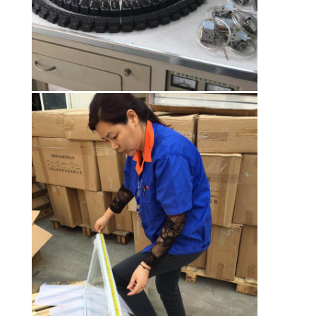
CONTROLLO
DI
QUALITÀ
CONTATTACI
RICHIEDA
UNA
CITAZIONE
MAPPA
DEL
SITO